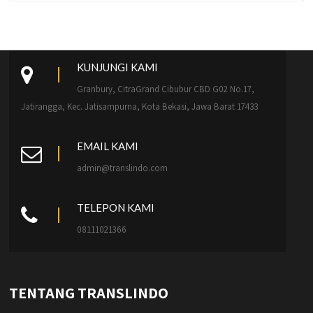
KUNJUNGI KAMI
Granbury, CitraGrand Cibubur CBD G02 No.17,
Jatirangga, Kec. Jatisampurna, Kota Bekasi, Jawa Barat 17433
EMAIL KAMI
admin@translindo.com
TELEPON KAMI
08111021366
TENTANG TRANSLINDO