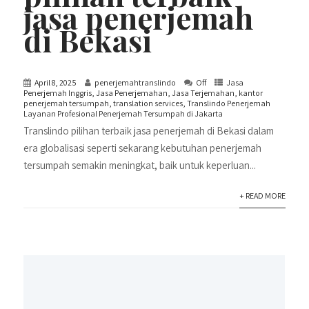
jasa penerjemah
di Bekasi
April 8, 2025
penerjemahtranslindo
Off
Jasa
Penerjemah Inggris
,
Jasa Penerjemahan
,
Jasa Terjemahan
,
kantor
penerjemah tersumpah
,
translation services
,
Translindo Penerjemah
Layanan Profesional Penerjemah Tersumpah di Jakarta
Translindo pilihan terbaik jasa penerjemah di Bekasi dalam
era globalisasi seperti sekarang kebutuhan penerjemah
tersumpah semakin meningkat, baik untuk keperluan...
+ READ MORE