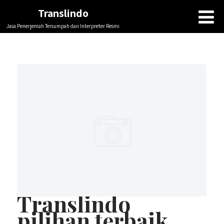
Translindo
Jasa Penerjemah Tersumpah dan Interpreter Resmi
Translindo
pilihan terbaik