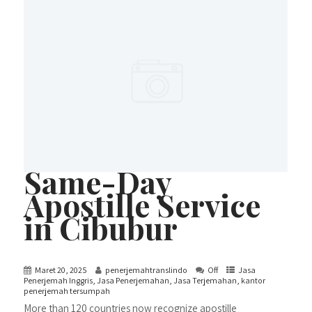
Same-Day
Apostille Service
in Cibubur
Maret 20, 2025
penerjemahtranslindo
Off
Jasa
Penerjemah Inggris
,
Jasa Penerjemahan
,
Jasa Terjemahan
,
kantor
penerjemah tersumpah
More than 120 countries now recognize apostille