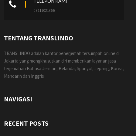
TELEPON KAMI
08111021366
TENTANG TRANSLINDO
TRANSLINDO adalah kantor penerjemah tersumpah online di
Jakarta yang mengkhususkan diri memberikan layanan jasa
terjemahan Bahasa Jerman, Belanda, Spanyol, Jepang, Korea,
Mandarin dan Inggris.
NAVIGASI
RECENT POSTS