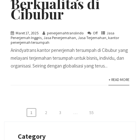
Berkualitas di
Cibubur
Maret 17, 2025
penerjemahtranslindo
Off
Jasa
Penerjemah Inggris
,
Jasa Penerjemahan
,
Jasa Terjemahan
,
kantor
penerjemah tersumpah
Anindyatrans kantor penerjemah tersumpah di Cibubur yang
melayani terjemahan tersumpah untuk bisnis, individu, dan
organisasi. Seiring dengan globalisasi yang terus...
+ READ MORE
Paginasi
1
2
3
…
55
pos
Category