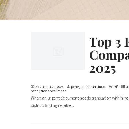
Top 3 
Compan
2025
November 21, 2024
penerjemahtranslindo
Off
J
penerjemah tersumpah
When an urgent document needs translation within hour
district, finding reliable...