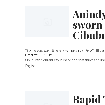
Anindy
sworn 
Cibub
Oktober 29, 2024
penerjemahtranslindo
Off
Jas
penerjemah tersumpah
Cibubur the vibrant city in Indonesia that thrives on its
English...
Rapid 