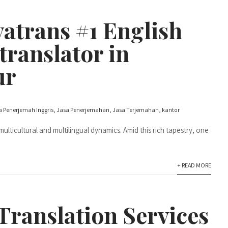
atrans #1 English
translator in
ur
a Penerjemah Inggris
,
Jasa Penerjemahan
,
Jasa Terjemahan
,
kantor
 multicultural and multilingual dynamics. Amid this rich tapestry, one
+ READ MORE
Translation Services