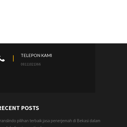
TELEPON KAMI
08111021366
RECENT POSTS
ranslindo pilihan terbaik jasa penerjemah di Bekasi dalam