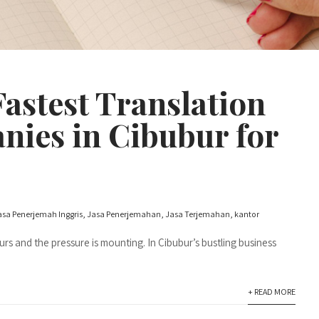
Fastest Translation
ies in Cibubur for
asa Penerjemah Inggris
,
Jasa Penerjemahan
,
Jasa Terjemahan
,
kantor
s and the pressure is mounting. In Cibubur’s bustling business
+ READ MORE