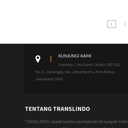
Paginasi
1
2
pos
KUNJUNGI KAMI
Granbury, CitraGrand Cibubur CBD G02
No.17, Jatirangga, Kec. Jatisampurna, Kota Bekasi,
Jawa Barat 17433
TENTANG TRANSLINDO
TRANSLINDO adalah kantor penerjemah tersumpah onlin