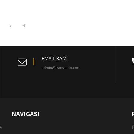
3
4
EMAIL KAMI
admin@translindo.com
NAVIGASI
e
T