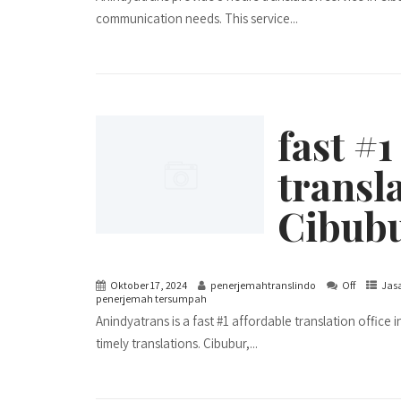
communication needs. This service...
fast #1
transla
Cibub
Oktober 17, 2024
penerjemahtranslindo
Off
Jasa
penerjemah tersumpah
Anindyatrans is a fast #1 affordable translation office
timely translations. Cibubur,...