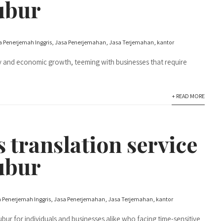
ubur
a Penerjemah Inggris
,
Jasa Penerjemahan
,
Jasa Terjemahan
,
kantor
vity and economic growth, teeming with businesses that require
+ READ MORE
s translation service
ubur
 Penerjemah Inggris
,
Jasa Penerjemahan
,
Jasa Terjemahan
,
kantor
ubur for individuals and businesses alike who facing time-sensitive