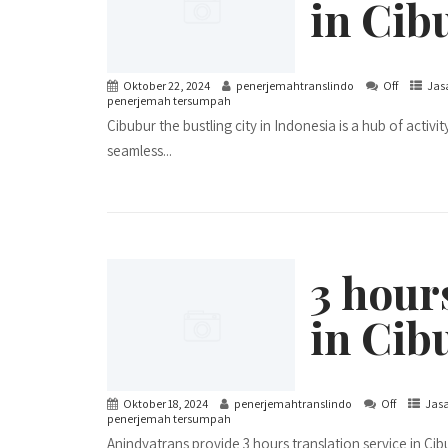
in Cib
Oktober 22, 2024
penerjemahtranslindo
Off
Jas
penerjemah tersumpah
Cibubur the bustling city in Indonesia is a hub of acti
seamless...
3 hour
in Cib
Oktober 18, 2024
penerjemahtranslindo
Off
Jasa
penerjemah tersumpah
Anindyatrans provide 3 hours translation service in Cib