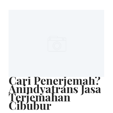
Cari Penerjemah?
Anindyatrans Jasa
Terjemahan
Cibubur