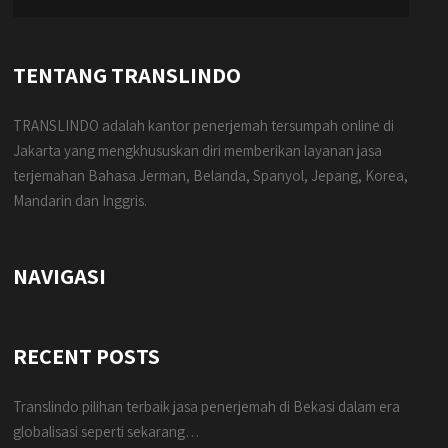
TENTANG TRANSLINDO
TRANSLINDO adalah kantor penerjemah tersumpah online di
Jakarta yang mengkhususkan diri memberikan layanan jasa
terjemahan Bahasa Jerman, Belanda, Spanyol, Jepang, Korea,
Mandarin dan Inggris.
NAVIGASI
RECENT POSTS
Translindo pilihan terbaik jasa penerjemah di Bekasi dalam era
globalisasi seperti sekarang…