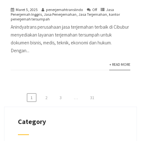
Maret 5, 2025
penerjemahtranslindo
Off
Jasa
Penerjemah Inggris
,
Jasa Penerjemahan
,
Jasa Terjemahan
,
kantor
penerjemah tersumpah
Anindyatrans perusahaan jasa terjemahan terbaik di Cibubur
menyediakan layanan terjemahan tersumpah untuk
dokumen bisnis, medis, teknik, ekonomi dan hukum.
Dengan...
+ READ MORE
Paginasi
1
2
3
…
31
pos
Category