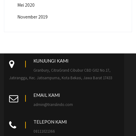
Mei 2020
November 2019
KUNJUNGI KAMI
Granbury, CitraGrand Cibubur CBD G02 No.17,
Jatirangga, Kec. Jatisampurna, Kota Bekasi, Jawa Barat 17433
EMAIL KAMI
admin@translindo.com
TELEPON KAMI
08111021366