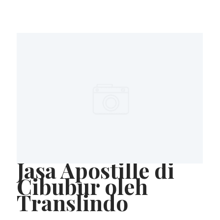
Jasa Apostille di
Cibubur oleh
Translindo