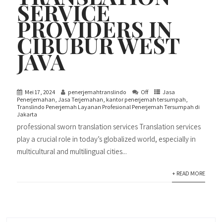
SERVICE
PROVIDERS IN
CIBUBUR WEST
JAVA
Mei 17, 2024
penerjemahtranslindo
Off
Jasa
Penerjemahan
,
Jasa Terjemahan
,
kantor penerjemah tersumpah
,
Translindo Penerjemah Layanan Profesional Penerjemah Tersumpah di
Jakarta
professional sworn translation services Translation services
play a crucial role in today’s globalized world, especially in
multicultural and multilingual cities...
+ READ MORE