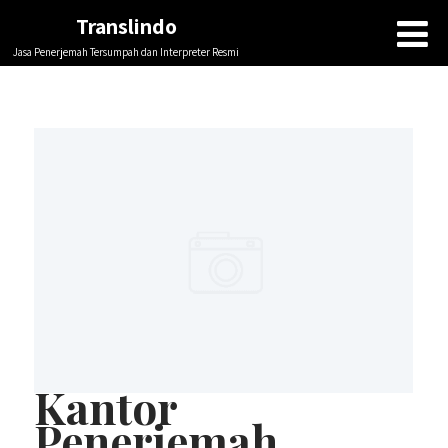
Translindo
Jasa Penerjemah Tersumpah dan Interpreter Resmi
Kantor
Penerjemah