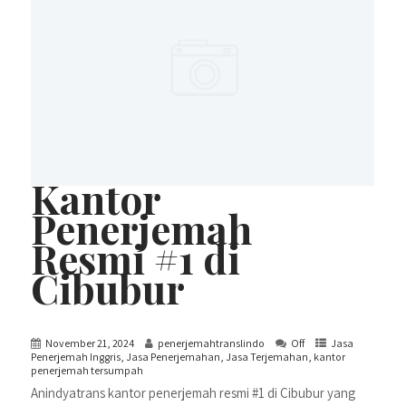
Kantor
Penerjemah
Resmi #1 di
Cibubur
November 21, 2024
penerjemahtranslindo
Off
Jasa
Penerjemah Inggris
,
Jasa Penerjemahan
,
Jasa Terjemahan
,
kantor
penerjemah tersumpah
Anindyatrans kantor penerjemah resmi #1 di Cibubur yang