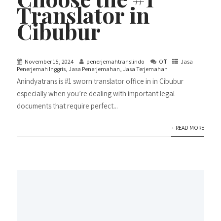
Translator in
Cibubur
November 15, 2024
penerjemahtranslindo
Off
Jasa
Penerjemah Inggris
,
Jasa Penerjemahan
,
Jasa Terjemahan
Anindyatrans is #1 sworn translator office in in Cibubur
especially when you’re dealing with important legal
documents that require perfect...
+ READ MORE