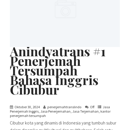
Anindyatrans #1
Penerjemah
Tersumpah
Bahasa Inggris
Cibubur
Oktober 30, 2024
penerjemahtranslindo
Off
Jasa
Penerjemah Inggris
,
Jasa Penerjemahan
,
Jasa Terjemahan
,
kantor
penerjemah tersumpah
Cibubur kota yang dinamis di Indonesia yang tumbuh subur