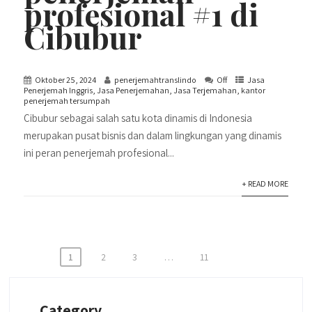
profesional #1 di
Cibubur
Oktober 25, 2024
penerjemahtranslindo
Off
Jasa
Penerjemah Inggris
,
Jasa Penerjemahan
,
Jasa Terjemahan
,
kantor
penerjemah tersumpah
Cibubur sebagai salah satu kota dinamis di Indonesia
merupakan pusat bisnis dan dalam lingkungan yang dinamis
ini peran penerjemah profesional...
+ READ MORE
Paginasi
1
2
3
…
11
pos
Category