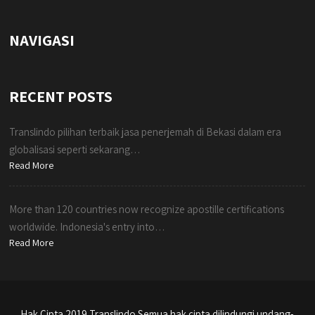
NAVIGASI
RECENT POSTS
Translindo pilihan terbaik jasa penerjemah di Bekasi dalam era
globalisasi seperti sekarang…
Read More
More than 120 countries now recognize apostille certifications
worldwide. Indonesia's entry into…
Read More
Hak Cipta 2019 Translindo Semua hak cipta dilindungi undang-