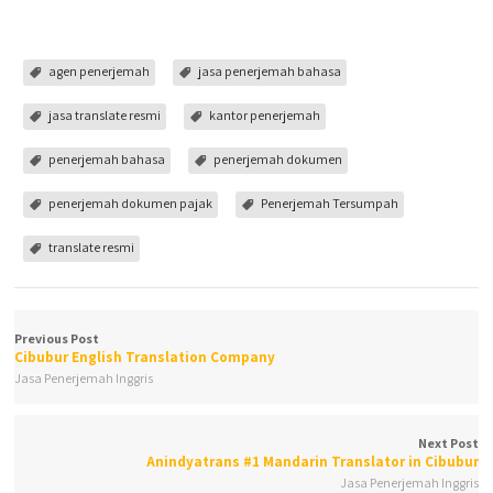
agen penerjemah
jasa penerjemah bahasa
jasa translate resmi
kantor penerjemah
penerjemah bahasa
penerjemah dokumen
penerjemah dokumen pajak
Penerjemah Tersumpah
translate resmi
Previous Post
Cibubur English Translation Company
Jasa Penerjemah Inggris
Next Post
Anindyatrans #1 Mandarin Translator in Cibubur
Jasa Penerjemah Inggris