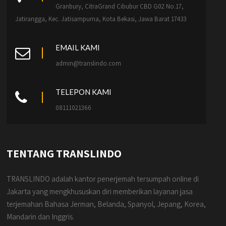
Granbury, CitraGrand Cibubur CBD G02 No.17,
Jatirangga, Kec. Jatisampurna, Kota Bekasi, Jawa Barat 17433
EMAIL KAMI
admin@translindo.com
TELEPON KAMI
08111021366
TENTANG TRANSLINDO
TRANSLINDO adalah kantor penerjemah tersumpah online di
Jakarta yang mengkhususkan diri memberikan layanan jasa
terjemahan Bahasa Jerman, Belanda, Spanyol, Jepang, Korea,
Mandarin dan Inggris.