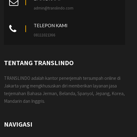
admin@translindo.com
TELEPON KAMI
08111021366
TENTANG TRANSLINDO
TRANSLINDO adalah kantor penerjemah tersumpah online di
Jakarta yang mengkhususkan diri memberikan layanan jasa
terjemahan Bahasa Jerman, Belanda, Spanyol, Jepang, Korea,
Mandarin dan Inggris.
NAVIGASI