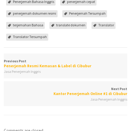
Penerjemah Bahasa Inggris
penerjemah cepat
penerjemah dokumen resmi
Penerjemah Tersumpah
terjemahan Bahasa
translate dokumen
Translator
Translator Tersumpah
Previous Post
Penerjemah Resmi Kemasan & Label di Cibubur
Jasa Penerjemah Inggris
Next Post
Kantor Penerjemah Online #1 di Cibubur
Jasa Penerjemah Inggris
Comments are closed.