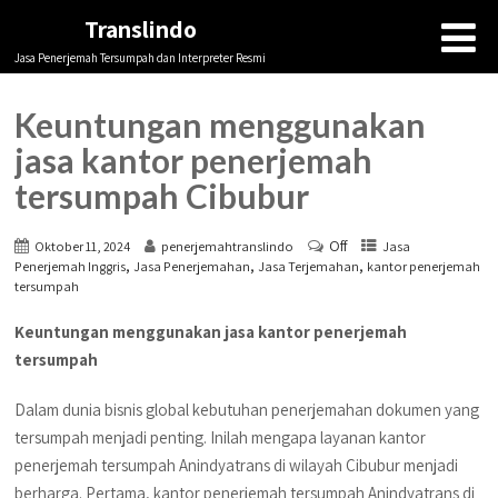
Translindo
Jasa Penerjemah Tersumpah dan Interpreter Resmi
Keuntungan menggunakan
jasa kantor penerjemah
tersumpah Cibubur
Off
Oktober 11, 2024
penerjemahtranslindo
Jasa
,
,
,
Penerjemah Inggris
Jasa Penerjemahan
Jasa Terjemahan
kantor penerjemah
tersumpah
Keuntungan menggunakan jasa kantor penerjemah
tersumpah
Dalam dunia bisnis global kebutuhan penerjemahan dokumen yang
tersumpah menjadi penting. Inilah mengapa layanan kantor
penerjemah tersumpah Anindyatrans di wilayah Cibubur menjadi
berharga. Pertama, kantor penerjemah tersumpah Anindyatrans di