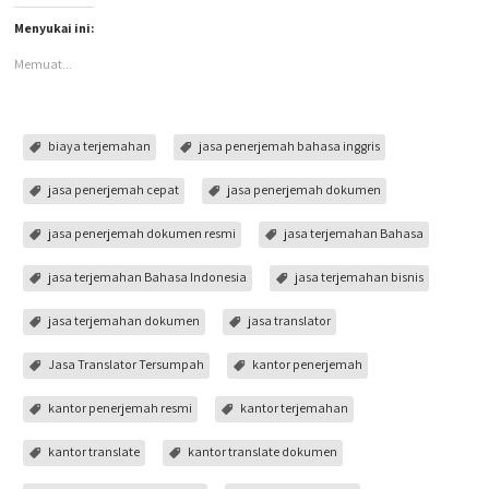
Menyukai ini:
Memuat...
biaya terjemahan
jasa penerjemah bahasa inggris
jasa penerjemah cepat
jasa penerjemah dokumen
jasa penerjemah dokumen resmi
jasa terjemahan Bahasa
jasa terjemahan Bahasa Indonesia
jasa terjemahan bisnis
jasa terjemahan dokumen
jasa translator
Jasa Translator Tersumpah
kantor penerjemah
kantor penerjemah resmi
kantor terjemahan
kantor translate
kantor translate dokumen