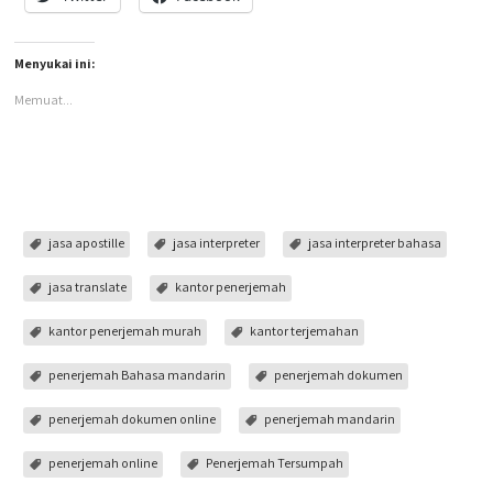
Menyukai ini:
Memuat...
jasa apostille
jasa interpreter
jasa interpreter bahasa
jasa translate
kantor penerjemah
kantor penerjemah murah
kantor terjemahan
penerjemah Bahasa mandarin
penerjemah dokumen
penerjemah dokumen online
penerjemah mandarin
penerjemah online
Penerjemah Tersumpah