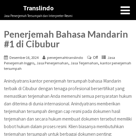
Translindo
Jasa Penerjemah Tersumpah dan Interpreter Resmi
Penerjemah Bahasa Mandarin
#1 di Cibubur
Off
Desember 16, 2024
penerjemahtranslindo
Jasa
,
,
,
Penerjemah Inggris
Jasa Penerjemahan
Jasa Terjemahan
kantor penerjemah
tersumpah
Anindyatrans kantor penerjemah tersumpah bahasa Mandarin
terbaik di Cibubur dengan tenaga profesional bersertifikat yang
memastikan terjemahan Anda memenuhi semua persyaratan hukum
dan diterima di dunia internasional. Anindyatrans memberikan
terjemahan tersumpah dengan cap resmi pada dokumen hasil
terjemahan dan secara hukum membuat dokumen tersebut memiliki
bobot hukum dalam proses resmi. Klien biasanya membutuhkan
terjemahan tersumpah untuk berbagai dokumen penting: