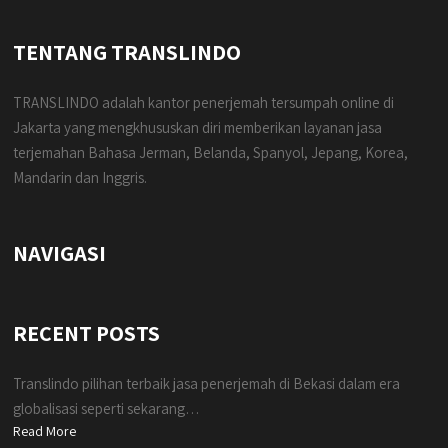
TENTANG TRANSLINDO
TRANSLINDO adalah kantor penerjemah tersumpah online di
Jakarta yang mengkhususkan diri memberikan layanan jasa
terjemahan Bahasa Jerman, Belanda, Spanyol, Jepang, Korea,
Mandarin dan Inggris.
NAVIGASI
RECENT POSTS
Translindo pilihan terbaik jasa penerjemah di Bekasi dalam era
globalisasi seperti sekarang…
Read More