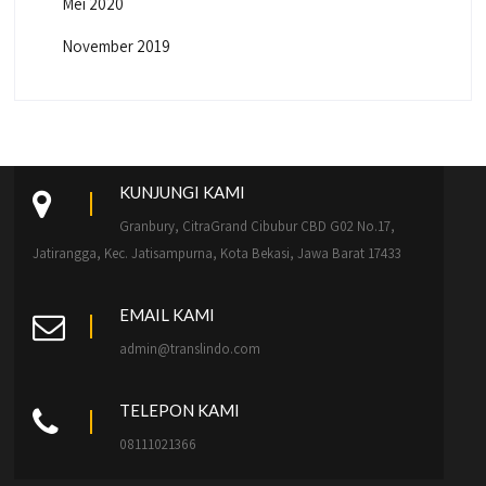
Mei 2020
November 2019
KUNJUNGI KAMI
Granbury, CitraGrand Cibubur CBD G02 No.17,
Jatirangga, Kec. Jatisampurna, Kota Bekasi, Jawa Barat 17433
EMAIL KAMI
admin@translindo.com
TELEPON KAMI
08111021366