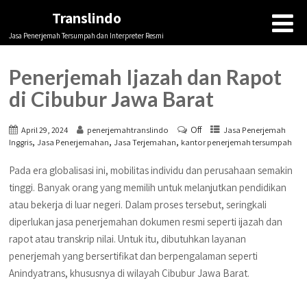
Translindo
Jasa Penerjemah Tersumpah dan Interpreter Resmi
Penerjemah Ijazah dan Rapot
di Cibubur Jawa Barat
Off
April 29, 2024
penerjemahtranslindo
Jasa Penerjemah
,
,
,
Inggris
Jasa Penerjemahan
Jasa Terjemahan
kantor penerjemah tersumpah
Pada era globalisasi ini, mobilitas individu dan perusahaan semakin
tinggi. Banyak orang yang memilih untuk melanjutkan pendidikan
atau bekerja di luar negeri. Dalam proses tersebut, seringkali
diperlukan jasa penerjemahan dokumen resmi seperti ijazah dan
rapot atau transkrip nilai. Untuk itu, dibutuhkan layanan
penerjemah yang bersertifikat dan berpengalaman seperti
Anindyatrans, khususnya di wilayah Cibubur Jawa Barat.