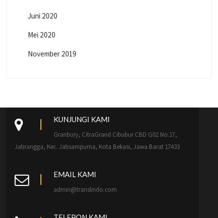
Juni 2020
Mei 2020
November 2019
KUNJUNGI KAMI
Granbury, CitraGrand Cibubur CBD G02 No.17,
Jatirangga, Kec. Jatisampurna, Kota Bekasi, Jawa Barat 17433
EMAIL KAMI
admin@translindo.com
TELEPON KAMI