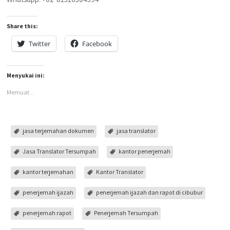
Share this:
Twitter
Facebook
Menyukai ini:
Memuat...
jasa terjemahan dokumen
jasa translator
Jasa Translator Tersumpah
kantor penerjemah
kantor terjemahan
Kantor Translator
penerjemah ijazah
penerjemah ijazah dan rapot di cibubur
penerjemah rapot
Penerjemah Tersumpah