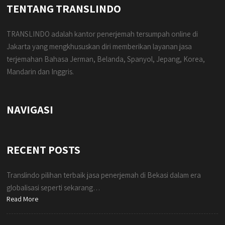
TENTANG TRANSLINDO
TRANSLINDO adalah kantor penerjemah tersumpah online di
Jakarta yang mengkhususkan diri memberikan layanan jasa
terjemahan Bahasa Jerman, Belanda, Spanyol, Jepang, Korea,
Mandarin dan Inggris.
NAVIGASI
RECENT POSTS
Translindo pilihan terbaik jasa penerjemah di Bekasi dalam era
globalisasi seperti sekarang…
Read More