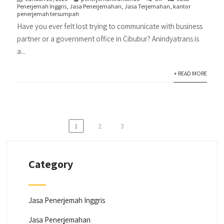
Penerjemah Inggris
,
Jasa Penerjemahan
,
Jasa Terjemahan
,
kantor
penerjemah tersumpah
Have you ever felt lost trying to communicate with business
partner or a government office in Cibubur? Anindyatrans is
a...
+ READ MORE
Paginasi
1
2
3
pos
Category
Jasa Penerjemah Inggris
Jasa Penerjemahan