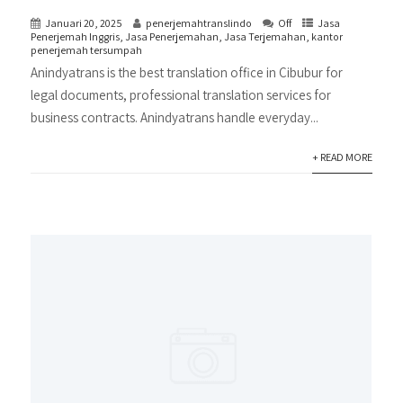
Januari 20, 2025
penerjemahtranslindo
Off
Jasa
Penerjemah Inggris
,
Jasa Penerjemahan
,
Jasa Terjemahan
,
kantor
penerjemah tersumpah
Anindyatrans is the best translation office in Cibubur for
legal documents, professional translation services for
business contracts. Anindyatrans handle everyday...
+ READ MORE