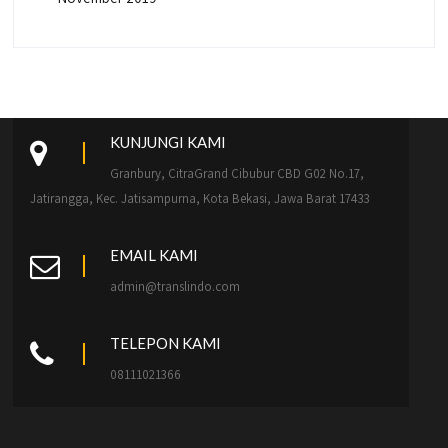
KUNJUNGI KAMI
Granbury, CitraGrand Cibubur CBD G02 No.17,
Jatirangga, Kec. Jatisampurna, Kota Bekasi, Jawa Barat 17433
EMAIL KAMI
admin@translindo.com
TELEPON KAMI
08111021366