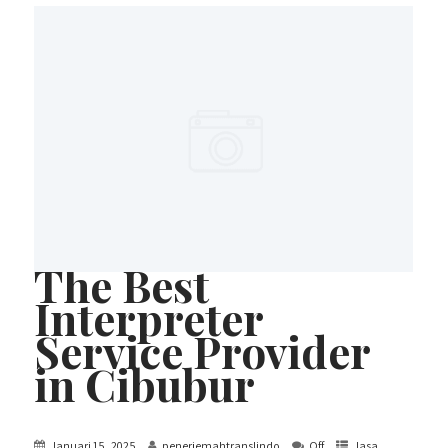
The Best
Interpreter
Service Provider
in Cibubur
Januari 15, 2025
penerjemahtranslindo
Off
Jasa