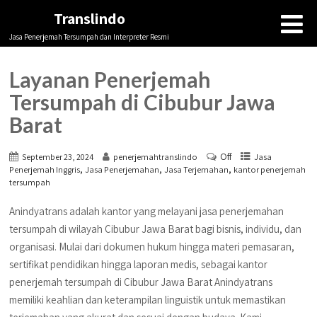
Translindo
Jasa Penerjemah Tersumpah dan Interpreter Resmi
Layanan Penerjemah
Tersumpah di Cibubur Jawa
Barat
Off
September 23, 2024
penerjemahtranslindo
Jasa
,
,
,
Penerjemah Inggris
Jasa Penerjemahan
Jasa Terjemahan
kantor penerjemah
tersumpah
Anindyatrans adalah kantor yang melayani jasa penerjemahan
tersumpah di wilayah Cibubur Jawa Barat bagi bisnis, individu, dan
organisasi. Mulai dari dokumen hukum hingga materi pemasaran,
sertifikat pendidikan hingga laporan medis, sebagai kantor
penerjemah tersumpah di Cibubur Jawa Barat Anindyatrans
memiliki keahlian dan keterampilan linguistik untuk memastikan