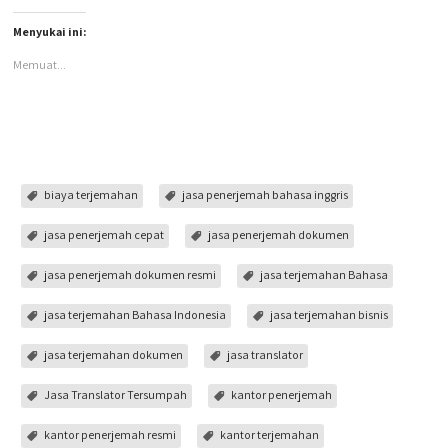
Menyukai ini:
Memuat...
biaya terjemahan
jasa penerjemah bahasa inggris
jasa penerjemah cepat
jasa penerjemah dokumen
jasa penerjemah dokumen resmi
jasa terjemahan Bahasa
jasa terjemahan Bahasa Indonesia
jasa terjemahan bisnis
jasa terjemahan dokumen
jasa translator
Jasa Translator Tersumpah
kantor penerjemah
kantor penerjemah resmi
kantor terjemahan