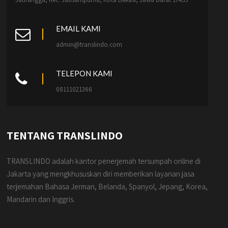
EMAIL KAMI
admin@translindo.com
TELEPON KAMI
08111021366
TENTANG TRANSLINDO
TRANSLINDO adalah kantor penerjemah tersumpah online di
Jakarta yang mengkhususkan diri memberikan layanan jasa
terjemahan Bahasa Jerman, Belanda, Spanyol, Jepang, Korea,
Mandarin dan Inggris.