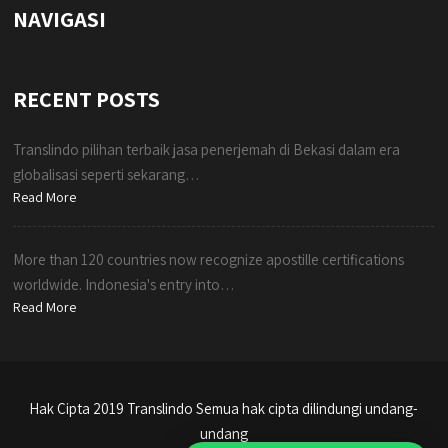
NAVIGASI
RECENT POSTS
Translindo pilihan terbaik jasa penerjemah di Bekasi dalam era
globalisasi seperti sekarang…
Read More
More than 120 countries now recognize apostille certifications
worldwide. Indonesia's entry into…
Read More
Hak Cipta 2019 Translindo Semua hak cipta dilindungi undang-
undang